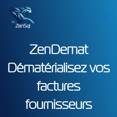
Aller
au
contenu
ZenDemat
Dématérialisez vos
factures
fournisseurs